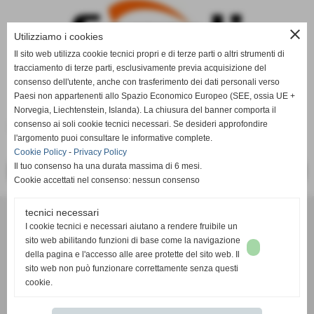
close
Utilizziamo i cookies
Il sito web utilizza cookie tecnici propri e di terze parti o altri strumenti di
tracciamento di terze parti, esclusivamente previa acquisizione del
consenso dell'utente, anche con trasferimento dei dati personali verso
Paesi non appartenenti allo Spazio Economico Europeo (SEE, ossia UE +
Norvegia, Liechtenstein, Islanda). La chiusura del banner comporta il
(
http://www.ferroli.it
)
consenso ai soli cookie tecnici necessari. Se desideri approfondire
l'argomento puoi consultare le informative complete.
Cookie Policy
-
Privacy Policy
Il tuo consenso ha una durata massima di 6 mesi.
<< PRECEDENTE
SUCCESSIVO >>
Cookie accettati nel consenso: nessun consenso
Calortermica dei F.lli Iacopetti s.n.c.
tecnici necessari
I cookie tecnici e necessari aiutano a rendere fruibile un
Via Sarzanese Valdera, 96 - 56032 CASCINE DI BUTI (Pisa)
sito web abilitando funzioni di base come la navigazione
P.I. 00188710503
della pagina e l'accesso alle aree protette del sito web. Il
Tel. 0587 723102
sito web non può funzionare correttamente senza questi
info@calortermica.com
cookie.
Privacy Policy
-
Cookie Policy